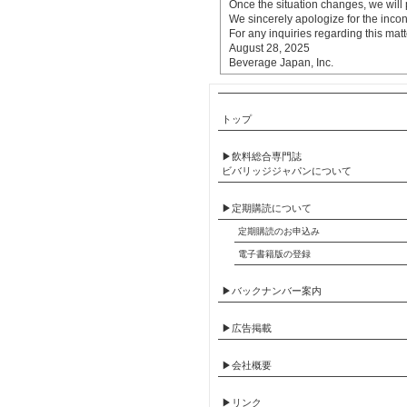
Once the situation changes, we will p
We sincerely apologize for the inc
For any inquiries regarding this mat
August 28, 2025
Beverage Japan, Inc.
トップ
▶飲料総合専門誌
ビバリッジジャパンについて
▶定期購読について
定期購読のお申込み
電子書籍版の登録
▶バックナンバー案内
▶広告掲載
▶会社概要
▶リンク