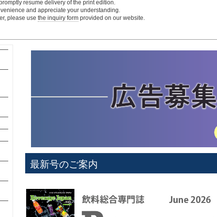
romptly resume delivery of the print edition.
onvenience and appreciate your understanding.
ter, please use
the inquiry form
provided on our website.
最新号のご案内