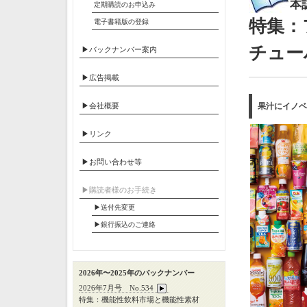
本
定期購読のお申込み
特集：
電子書籍版の登録
チュー
▶バックナンバー案内
▶広告掲載
▶会社概要
果汁にイノベ
▶リンク
▶お問い合わせ等
▶︎購読者様のお手続き
▶送付先変更
▶︎銀行振込のご連絡
2026年〜2025年のバックナンバー
2026年7月号 No.534
特集：機能性飲料市場と機能性素材