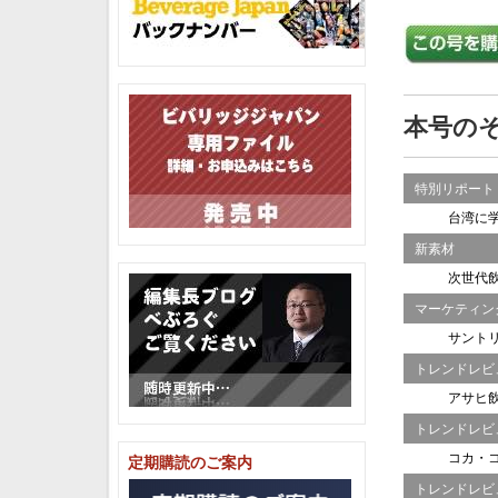
本号の
特別リポート
台湾に
新素材
次世代
マーケティン
サント
トレンドレビ
アサヒ
トレンドレビ
コカ・
定期購読のご案内
トレンドレビ