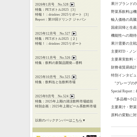
果汁ブランドの
2026年1月号 No.528
特集：PETボトル2025［3］
野菜系飲料は機
特報！：drinktec 2025リポート［3］
Report：第10回ドリンク ジャパン
輸入価格の高騰
国産回帰と生産
2025年12月号 No.527
機能性への期待
特集：
PET
ボトル
2025
［２］
果汁需要の主戦
特報！：
drinktec 2025
リポート
主要
RTD
・ノン
2025年11月号 No.526
主要果実飲料・
特集：飲料の新製品開発―香料
財務省貿易統計
特別インタビュ
2025年10月号 No.525
特集：飲料缶と缶飲料市場
“グレープの代
Special Report
：
2025年9月号 No.524
“多品種×小口
特集：
2025
年上期の清涼飲料市場総括
特別企画：
2025
年上期ビール系飲料市場
主要果汁・野菜
原料の変動に対
以前のバックナンバーは
こちら
▼