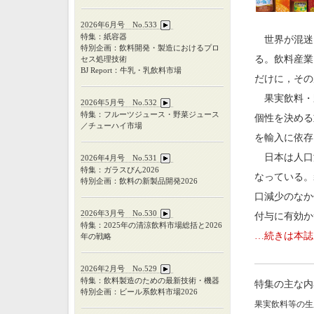
2026年6月号 No.533
特集：紙容器
世界が混迷
特別企画：飲料開発・製造におけるプロ
る。飲料産業
セス処理技術
BJ Report：牛乳・乳飲料市場
だけに，その
果実飲料・野
2026年5月号 No.532
特集：フルーツジュース・野菜ジュース
個性を決める
／チューハイ市場
を輸入に依存
日本は人口
2026年4月号 No.531
特集：ガラスびん
2026
なっている。
特別企画：飲料の新製品開発
2026
口減少のなか
2026年3月号 No.530
付与に有効か
特集：
2025
年の清涼飲料市場総括と
2026
…続きは本誌
年の戦略
2026年2月号 No.529
特集：飲料製造のための最新技術・機器
特集の主な内
特別企画：ビール系飲料市場2026
果実飲料等の生