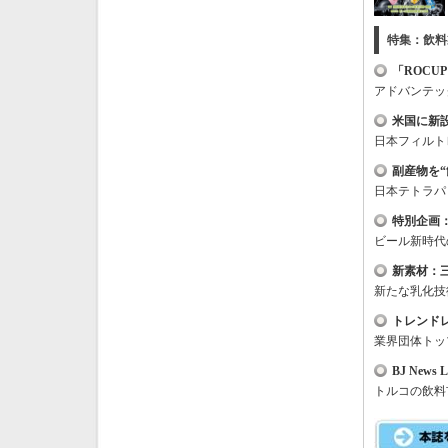
特集：飲料
「
ROCUP
アドバンテッ
米国に新
日本フィルト
副産物を
日本テトラパ
特別企画
ビール新時代
新素材：
新たな乳化技
トレンド
業界団体トッ
BJ News L
トルコの飲料