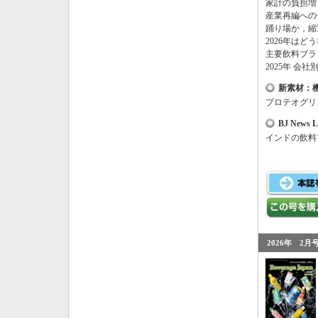
家計の負担増
産業再編への
踊り場か，縮
2026
年はどう
主要飲料ブラ
2025
年 会社
新素材：
プロテオグリ
BJ News L
インドの飲料
2026年 2月号