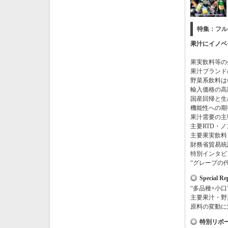
特集：フル
果汁にイノベ
果実飲料等の
果汁ブランド
野菜系飲料は
輸入価格の高
国産回帰と生
機能性への期
果汁需要の主
主要
RTD
・ノ
主要果実飲料
財務省貿易統
特別インタビ
“グレープの
Special Re
“多品種×小
主要果汁・野
原料の変動に
特別リポ