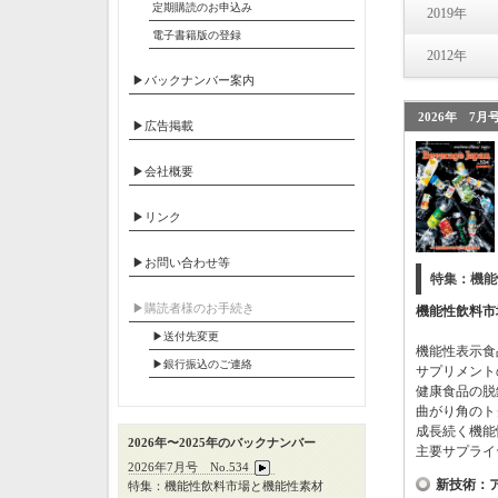
定期購読のお申込み
2019年
電子書籍版の登録
2012年
▶バックナンバー案内
2026年 7月号
▶広告掲載
▶会社概要
▶リンク
▶お問い合わせ等
特集：機能
▶︎購読者様のお手続き
機能性飲料市
▶送付先変更
機能性表示食
▶︎銀行振込のご連絡
サプリメント
健康食品の脱
曲がり角のト
成長続く機能
2026年〜2025年のバックナンバー
主要サプライ
2026年7月号 No.534
新技術：
特集：機能性飲料市場と機能性素材