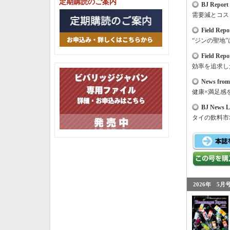
定期購読のご案内
BJ Report
需要減とコス
Field Repo
“ジンの聖地
Field Repo
効率を追求し
News from
健康
×
満足感
BJ News L
タイの飲料市
2026年 5月号