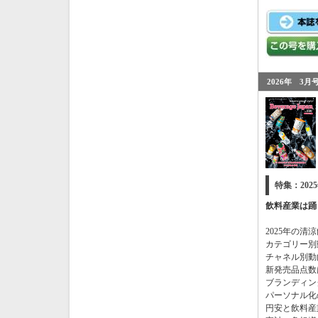
2026年 3月号
特集：202
飲料産業は踊
2025
年の清涼
カテゴリー別
チャネル別動
新発売品点数
ブランディン
パーソナル化
円安と飲料産