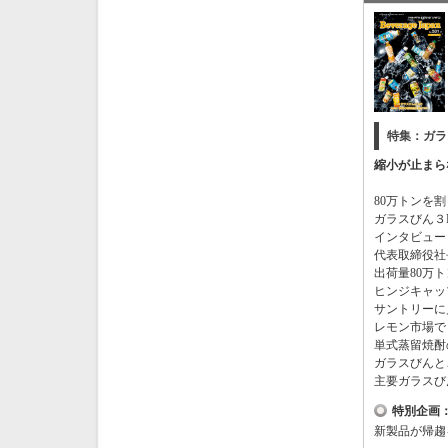
特集：ガラス
縮小が止まら
80
万トンを割
ガラスびん３
インタビュー
代表取締役社
出荷量
80
万ト
ヒンジキャッ
サントリーに
レモン市場で
単式蒸留焼酎
ガラスびんと
主要ガラスび
特別企画
新製品が帰趨