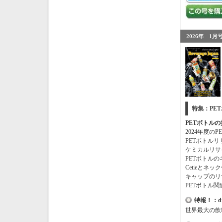
2026年 1月号
特集：PET
PETボトル
2024年度の
PETボトル
ケミカルリサ
PETボトルの
Cetieとネ
キャップのリ
PETボトル
特報！：dr
世界最大の飲