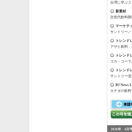
台湾に学ぶ２
新素材
次世代飲料開
マーケテ
サントリー／
トレンド
アサヒ飲料，
トレンド
コカ・コーラ
トレンド
サントリー流
BJ News L
カナダの飲料
2026年 4月号