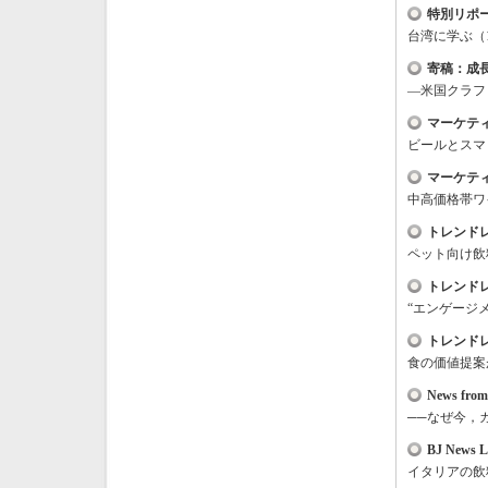
特別リポ
台湾に学ぶ（
寄稿：成
―米国クラフ
マーケテ
ビールとスマ
マーケテ
中高価格帯ワ
トレンド
ペット向け飲
トレンド
“エンゲージ
トレンド
食の価値提案
News from
──
なぜ今，
BJ News L
イタリアの飲