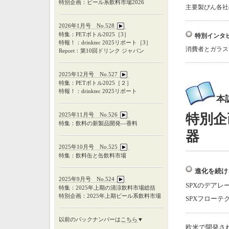
特別企画：ビール系飲料市場2026
主要製びん各社
2026年1月号 No.528
特集：PETボトル2025［3］
特別インタビ
特報！：drinktec 2025リポート［3］
消費者とガラス
Report：第10回ドリンク ジャパン
2025年12月号 No.527
特集：
PET
ボトル
2025
［２］
特報！：
drinktec 2025
リポート
本
2025年11月号 No.526
特別企
特集：飲料の新製品開発―香料
器
2025年10月号 No.525
特集：飲料缶と缶飲料市場
進化を続け
2025年9月号 No.524
SPXのデア
特集：
2025
年上期の清涼飲料市場総括
特別企画：
2025
年上期ビール系飲料市場
SPXフロー
以前のバックナンバーは
こちら
▼
欧米で開発さ