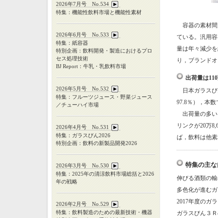
2026年7月号 No.534
特集：機能性飲料市場と機能性素材
容器の素材間
2026年6月号 No.533
ている。汎用容
特集：紙容器
量は年々減少を
特別企画：飲料開発・製造におけるプロ
セス処理技術
り，ブランドオ
BJ Report：牛乳・乳飲料市場
出荷量は11
2026年5月号 No.532
日本ガラスびん
特集：フルーツジュース・野菜ジュース
97.8％），本数で
／チューハイ市場
出荷量の多いカ
リンクが20万8
2026年4月号 No.531
特集：ガラスびん
2026
ば，飲料は他素
特別企画：飲料の新製品開発
2026
特集の主な
2026年3月号 No.530
特集：
2025
年の清涼飲料市場総括と
2026
伸びる酒類の輸
年の戦略
多色化が進むガ
2017年度の
2026年2月号 No.529
特集：飲料製造のための最新技術・機器
ガラスびん３Ｒ