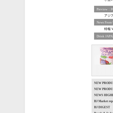
Preview：F
アジ
News From 
特報 Wo
Drink 
NEW PRO
NEW PRO
NEWS HIG
BJ Market
BJ DIGEST