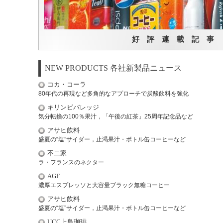
好 評 連 載 記 事
NEW PRODUCTS 各社新製品ニュース
コカ・コーラ
80年代の再現など多角的なアプローチで炭酸飲料を強化
キリンビバレッジ
気分転換の100％果汁，「午後の紅茶」25周年記念品など
アサヒ飲料
盛夏の“塩”サイダー，止渇果汁・ボトル缶コーヒーなど
不二家
ラ・フランスのネクター
AGF
濃厚エスプレッソと大容量ブラック無糖コーヒー
アサヒ飲料
盛夏の“塩”サイダー，止渇果汁・ボトル缶コーヒーなど
UCC上島珈琲