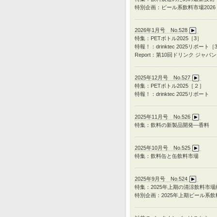
特別企画：ビール系飲料市場2026
2026年1月号 No.528
特集：PETボトル2025［3］
特報！：drinktec 2025リポート［
Report：第10回ドリンク ジャパン
2025年12月号 No.527
特集：
PET
ボトル
2025
［２］
特報！：
drinktec 2025
リポート
2025年11月号 No.526
特集：飲料の新製品開発―香料
2025年10月号 No.525
特集：飲料缶と缶飲料市場
2025年9月号 No.524
特集：
2025
年上期の清涼飲料市場
特別企画：
2025
年上期ビール系飲