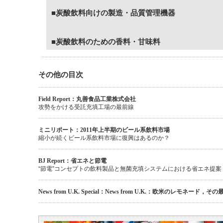
■
炭酸飲料向けの製造・品質管理機器
■
炭酸飲料のための香料・甘味料
その他の目次
Field Report：丸善食品工業株式会社
攻勢をかける受託充填工場の最前線
ミニリポート：2011年上半期のビール系飲料市場
縮小が続くビール系飲料市場に復興はあるのか？
BJ Report：省エネと節電
“節電”コンセプトの飲料製品と無菌充填システムにおける省エネ提案
News from U.K. Special：News from U.K.：欧米のレモネード，