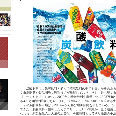
炭酸飲料は，果実飲料と並んで清涼飲料の中でも最も歴史のある
く市場開発や製品開発，製造技術が発展しており，そして最も早く
ゴリーでもある。しかし，2010年の炭酸飲料生産量である303万464k
る300万kl台の回復であり，また1977年の317万4,000klに肉迫
その炭酸飲料市場は，2007年から再び増加傾向を示している。こ
てきた「炭酸飲料＝飽和したカテゴリー」という常識が，全く通用
なわち，新製品投入と大量の広告投下を主戦略としてきた過去の手