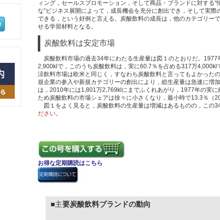
ィング，セールスプロモーション，そして商品・ブランドに対する“情
な”ビジネス展開によって，成長機会を充分に創出でき，そして実際
できる，という好例と言える。炭酸飲料の成長は，他のカテゴリー
せる学習材料となる。
炭酸飲料は安定市場
炭酸飲料市場の過去34年にわたる生産量は図１のとおりだ。1977
2,900klで，このうち炭酸飲料は，実に60.7％を占める317万4,00
涼飲料市場は欧米と同じく，すなわち炭酸飲料と言ってもよかった
規企業の参入や新規カテゴリーの創出により，総生産量は急速に増
は，2010年には1,801万2,769klにまでふくれあがり，1977年の
ため炭酸飲料の市場シェアは徐々に小さくなり，最小時で13.3％（2
図１をよく見ると，炭酸飲料の生産量は増減はあるものの，この3
ださい。
お得な定期購読はこちら
■主
要炭酸飲料ブランドの動向