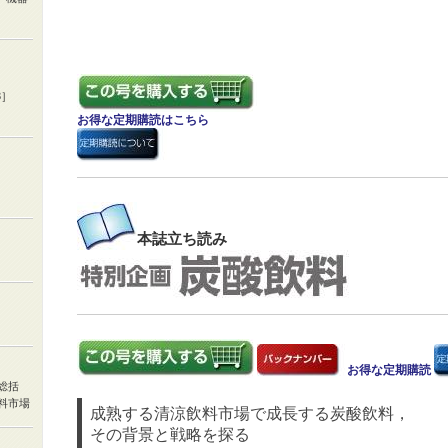
3］
お得な定期購読はこちら
本誌
立ち読み
お得な定期購読
総括
料市場
成熟する清涼飲料市場で成長する炭酸飲料，
その背景と戦略を探る