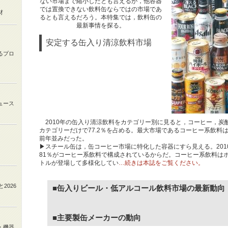
ない市場まで縮小したとも言えるが，他容器
では置換できない飲料缶ならではの市場であ
材
るとも言えるだろう。本特集では，飲料缶の
最新事情を探る。
安定する缶入り清涼飲料市場
るプロ
ュース
2010年の缶入り清涼飲料をカテゴリー別に見ると，コーヒー，炭
カテゴリーだけで77.2％を占める。最大市場であるコーヒー系飲料は
前年並みだった。
▶スチール缶は，缶コーヒー市場に特化した容器にすら見える。201
81％がコーヒー系飲料で構成されているからだ。コーヒー系飲料はボ
トルが登場して多様化してい
…続きは本誌をご覧ください。
と
2026
■
缶入りビール・低アルコール飲料市場の最新動向
■
主要製缶メーカーの動向
・機器