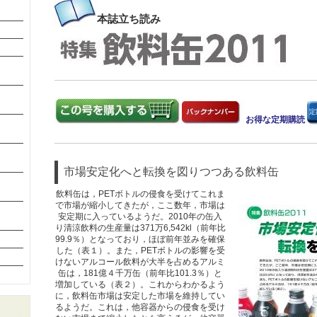
本誌
立ち読み
お得な定期購読
市場安定化へと転換を図りつつある飲料缶
飲料缶は，PETボトルの侵食を受けてこれま
で市場が縮小してきたが，ここ数年，市場は
安定期に入っているようだ。2010年の缶入
り清涼飲料の生産量は371万6,542kl（前年比
99.9％）となっており，ほぼ前年並みを確保
した（表１）。また，PETボトルの影響を受
けないアルコール飲料が大半を占めるアルミ
缶は，181億４千万缶（前年比101.3％）と
増加している（表２）。これからわかるよう
に，飲料缶市場は安定した市場を維持してい
るようだ。これは，他容器からの侵食を受け