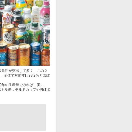
酸飲料が突出して多く，この２
，全体で対前年比98.9％とほぼ
0年の生産量でみれば，実に
トル缶，チルドカップやPETボ