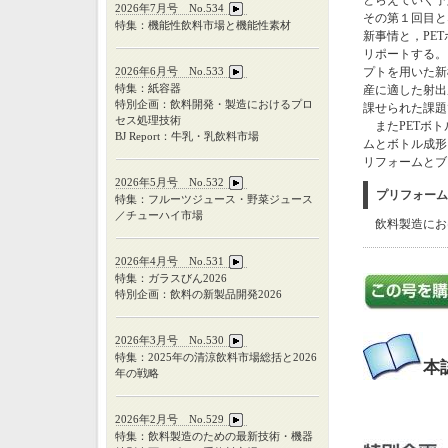
とらえていく予
2026年7月号 No.534
その第１回目と
特集：機能性飲料市場と機能性素材
新事情と，PE
リポートする。
2026年6月号 No.533
プトを用いた新
特集：紙容器
産に適した射出
特別企画：飲料開発・製造におけるプロ
課せられた課題
セス処理技術
またPETボト
BJ Report：牛乳・乳飲料市場
ムとボトル成形
リフォームとブ
2026年5月号 No.532
プリフォーム
特集：フルーツジュース・野菜ジュース
／チューハイ市場
飲料製造にお
2026年4月号 No.531
特集：ガラスびん
2026
特別企画：飲料の新製品開発
2026
2026年3月号 No.530
特集：
2025
年の清涼飲料市場総括と
2026
本
年の戦略
2026年2月号 No.529
特集：飲料製造のための最新技術・機器