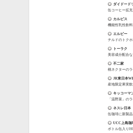
ダイドード
缶コーヒー拡充
カルピス
機能性乳性飲料
エルビー
チルドのトクホ
トーラク
美容成分配合な
不二家
桃ネクターのラ
JR東日本W
産地限定果実飲
キッコーマ
「温野菜」のラ
ネスレ日本
缶珈琲に新製品
UCC上島珈
ボトル缶入りH