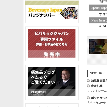
低酸
Special 
“多様
News from U
7th Gl
NEW PRO
加温販売専
森永乳業
マウントレーニ
ポッカサッ
「ポッカコーヒ