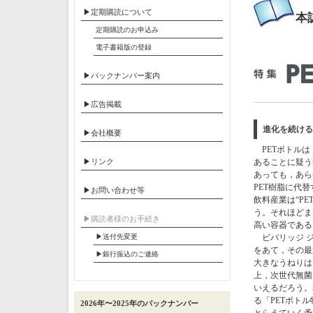
▶定期購読について
本
定期購読のお申込み
電子書籍版の登録
▶バックナンバー案内
▶広告掲載
進化を続ける
▶会社概要
PETボトルは
▶リンク
あることに疑う
あっても，あら
PET樹脂に代
▶お問い合わせ等
飲料産業は“P
う。それほどま
▶︎購読者様のお手続き
高い容器である
▶送付先変更
ビバリッジ ジ
をあて，その最
▶︎銀行振込のご連絡
大きなうねりは
上，次世代無菌
いえるだろう。
る「PETボト
2026年〜2025年のバックナンバー