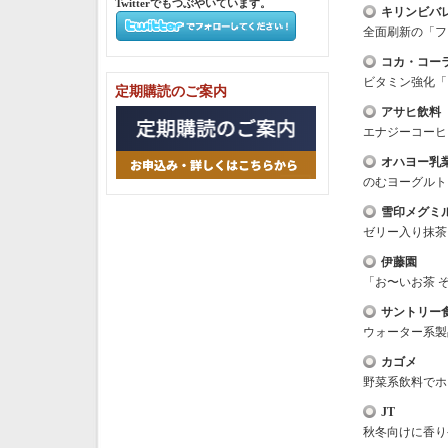
Twitterでもつぶやいています。
キリンビバ
全面刷新の「フ
コカ・コー
ビタミン強化「
定期購読のご案内
アサヒ飲料
エナジーコーヒ
オハヨー乳
のむヨーグルト
雪印メグミ
ゼリー入り抹茶
伊藤園
「お〜いお茶 
サントリー
ウォーター系製
カゴメ
野菜系飲料でホッ
JT
秋冬向けに香り