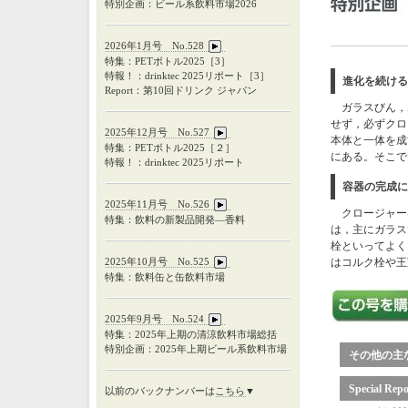
特別企画：ビール系飲料市場2026
2026年1月号 No.528
特集：PETボトル2025［3］
特報！：drinktec 2025リポート［3］
進化を続ける
Report：第10回ドリンク ジャパン
ガラスびん，ボ
せず，必ずクロ
2025年12月号 No.527
本体と一体を成
特集：
PET
ボトル
2025
［２］
にある。そこで
特報！：
drinktec 2025
リポート
容器の完成に
2025年11月号 No.526
クロージャー
特集：飲料の新製品開発―香料
は，主にガラス
栓といってよく
2025年10月号 No.525
はコルク栓や王
特集：飲料缶と缶飲料市場
2025年9月号 No.524
特集：
2025
年上期の清涼飲料市場総括
特別企画：
2025
年上期ビール系飲料市場
その他の主
Special Re
以前のバックナンバーは
こちら
▼