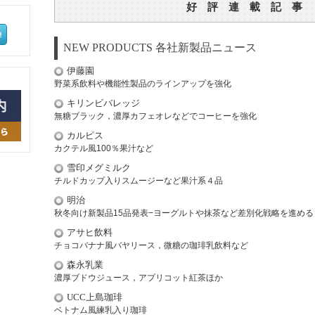
好 評 連 載 記 事
NEW PRODUCTS 各社新製品ニュース
伊藤園
野菜系飲料や機能性製品のラインアップを強化
キリンビバレッジ
無糖ブラック，濃厚カフェオレなどでコーヒーを強化
カルピス
カクテル風100％果汁など
雪印メグミルク
チルドカップ入りスムージーなど果汁系４品
明治
秋冬向け新製品15品発表−ヨーグルトや抹茶など差別化戦略を進める
アサヒ飲料
チョコバナナ風バヤリース，微糖の珈琲乳飲料など
森永乳業
濃厚ブドウジュース，アプリコット紅茶ほか
UCC上島珈琲
ベトナム風練乳入り珈琲