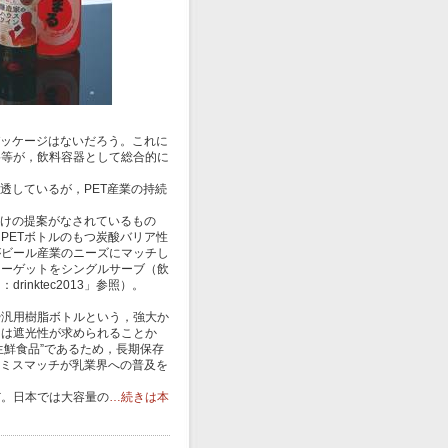
パッケージはないだろう。これに
格等が，飲料容器として総合的に
透しているが，PET産業の持続
向けの提案がなされているもの
PETボトルのもつ炭酸バリア性
がビール産業のニーズにマッチし
ターゲットをシングルサーブ（飲
nktec2013」参照）。
汎用樹脂ボトルという，強大か
には遮光性が求められることか
生鮮食品”であるため，長期保存
のミスマッチが乳業界への普及を
。日本では大容量の
…続きは本