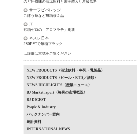
のど飴風味の清涼飲料と果実酢入り炭酸飲料
サーフビバレッジ
ごぼう茶など無糖茶２品
JT
砂糖ゼロの「アロマラテ」刷新
ネスレ日本
280PETで無糖ブラック
…詳細は本誌をご覧ください
NEW PRODUCTS〈清涼飲料・牛乳・乳製品〉
NEW PRODUCTS〈ビール・RTD／酒類〉
NEWS HIGHLIGHTS〈産業ニュース〉
BJ Market report〈毎月の市場概況〉
BJ DIGEST
People & Industry
バックナンバー案内
統計資料
INTERNATIONAL NEWS