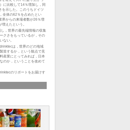
年）に比較して14％増加し，同
さを示した。このうちドイツ
，全体の62％を占めたとい
業界からの来場者数が26％増
が増えたという。
来場し，世界の最先端情報の収集
ークさをもっているが，その
いない。
nktecは，世界のどの地域
製造するか，という観点で見
料産業にとってみれば，日本
なのか，ということを改めて
rinktecのリポートをお届けす