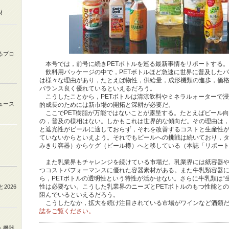
材
るプロ
本号では，前号に続きPETボトルを巡る最新事情をリポートする。
飲料用パッケージの中で，PETボトルほど急速に世界に普及した
は様々な理由があり，たとえば物性，供給量，成形機類の進歩，価
バランス良く優れているといえるだろう。
こうしたことから，PETボトルは清涼飲料やミネラルォーターで浸
ュース
的成長のためには新市場の開拓と深耕が必要だ。
ここでPET樹脂が万能ではないことが露呈する。たとえばビール
の，普及の様相はない。しかもこれは世界的な傾向だ。その理由は，
と遮光性がビールに適しておらず，それを改善するコストと生産性
ていないからといえよう。それでもビールへの挑戦は続いており，
みきり容器）からケグ（ビール樽）へと移している（本誌「リポート：dri
また乳業界もチャレンジを続けている市場だ。乳業界には紙容器や
つコストパフォーマンスに優れた容器素材がある。また牛乳類容器
ら，PETボトルの透明性という特性が活かせない。さらに牛乳類は“
性は必要ない。こうした乳業界のニーズとPETボトルのもつ性能と
と
2026
阻んでいるといえるだろう。
こうしたなか，拡大を続け注目されている市場がワインなど酒類だ
誌をご覧ください。
・機器