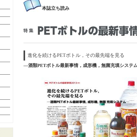
本誌
立ち読み
進化を続けるPETボトル，その最先端を見る
―酒類PETボトル最新事情，成形機，無菌充填システ