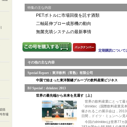
特集の主な内容
PETボトルに市場回復を託す酒類
二軸延伸ブロー成形機の動向
3］
無菌充填システムの最新事情
定期購読について
その他の主な内容
Special Report：東洋飲料（常熟）有限公司
中国で始まった東洋製罐グループの飲料産業ビジネス
BJ Special：drinktec 2013
世界の最先端から未来を見通す［上］
世界の飲料産業にとって最
「drinktec（国際飲料産
総括
催されるこの展示会は，2013
料市場
日間，ドイツ・ミュンヘン見
今回のdrinktecは世界77
183カ国から66,886人の