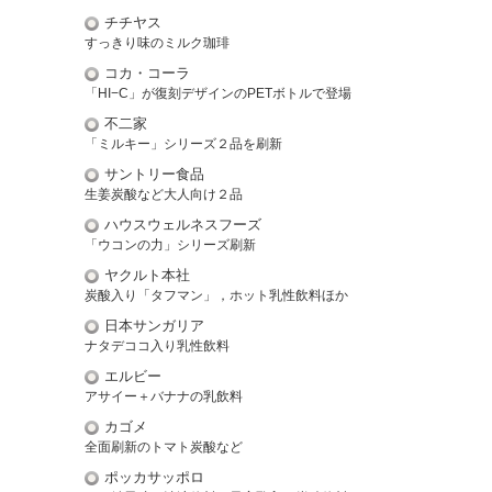
チチヤス
すっきり味のミルク珈琲
コカ・コーラ
「HI−C」が復刻デザインのPETボトルで登場
不二家
「ミルキー」シリーズ２品を刷新
サントリー食品
生姜炭酸など大人向け２品
ハウスウェルネスフーズ
「ウコンの力」シリーズ刷新
ヤクルト本社
炭酸入り「タフマン」，ホット乳性飲料ほか
日本サンガリア
ナタデココ入り乳性飲料
エルビー
アサイー＋バナナの乳飲料
カゴメ
全面刷新のトマト炭酸など
ポッカサッポロ