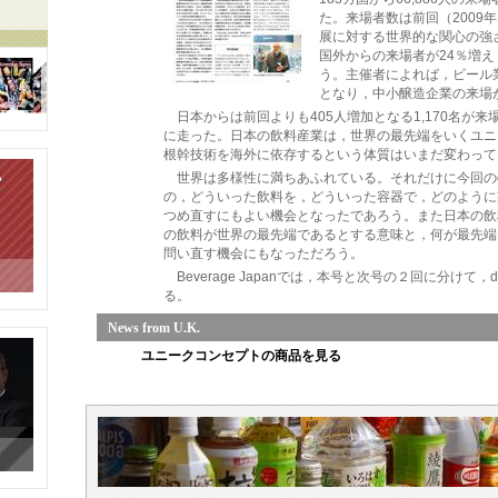
た。来場者数は前回（2009
展に対する世界的な関心の強
国外からの来場者が24％増え
う。主催者によれば，ビール
となり，中小醸造企業の来場
日本からは前回よりも405人増加となる1,170名が
に走った。日本の飲料産業は，世界の最先端をいくユニ
根幹技術を海外に依存するという体質はいまだ変わって
世界は多様性に満ちあふれている。それだけに今回のdri
の，どういった飲料を，どういった容器で，どのように
つめ直すにもよい機会となったであろう。また日本の飲
の飲料が世界の最先端であるとする意味と，何が最先端
問い直す機会にもなっただろう。
Beverage Japanでは，本号と次号の２回に分けて，d
る。
News from U.K.
ユニークコンセプトの商品を見る