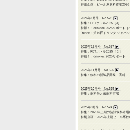
特別企画：ビール系飲料市場2026
2026年1月号 No.528
特集：PETボトル2025［3］
特報！：drinktec 2025リポート［
Report：第10回ドリンク ジャパン
2025年12月号 No.527
特集：
PET
ボトル
2025
［２］
特報！：
drinktec 2025
リポート
2025年11月号 No.526
特集：飲料の新製品開発―香料
2025年10月号 No.525
特集：飲料缶と缶飲料市場
2025年9月号 No.524
特集：
2025
年上期の清涼飲料市場
特別企画：
2025
年上期ビール系飲