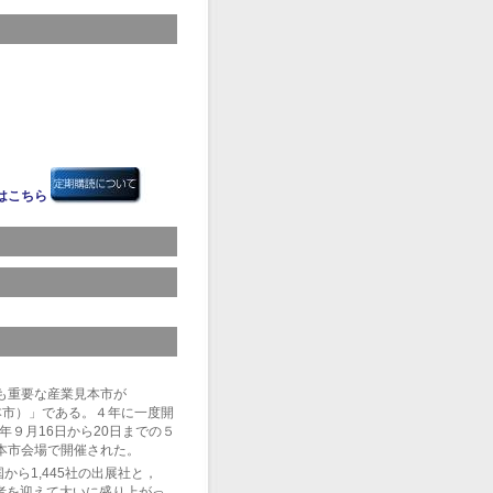
はこちら
も重要な産業見本市が
業見本市）」である。４年に一度開
年９月16日から20日までの５
本市会場で開催された。
カ国から1,445社の出展社と，
来場者を迎えて大いに盛り上がっ