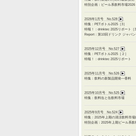
特別企画：ビール系飲料市場2026
2026年1月号 No.528
特集：PETボトル2025［3］
特報！：drinktec 2025リポート［
Report：第10回ドリンク ジャパン
2025年12月号 No.527
特集：
PET
ボトル
2025
［２］
特報！：
drinktec 2025
リポート
2025年11月号 No.526
特集：飲料の新製品開発―香料
2025年10月号 No.525
特集：飲料缶と缶飲料市場
2025年9月号 No.524
特集：
2025
年上期の清涼飲料市場
特別企画：
2025
年上期ビール系飲