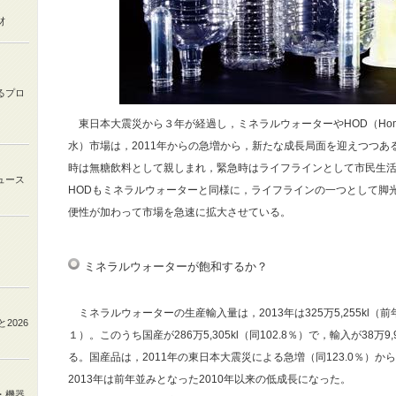
材
るプロ
東日本大震災から３年が経過し，ミネラルウォーターやHOD（Home and O
水）市場は，2011年からの急増から，新たな成長局面を迎えつつあ
時は無糖飲料として親しまれ，緊急時はライフラインとして市民生
ュース
HODもミネラルウォーターと同様に，ライフラインの一つとして脚
便性が加わって市場を急速に拡大させている。
ミネラルウォーターが飽和するか？
ミネラルウォーターの生産輸入量は，2013年は325万5,255kl（前
と
2026
１）。このうち国産が286万5,305kl（同102.8％）で，輸入が38万9,
る。国産品は，2011年の東日本大震災による急増（同123.0％）
2013年は前年並みとなった2010年以来の低成長になった。
・機器