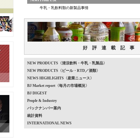
News From U.K
牛乳・乳飲料類の新製品事情
好 評 連 載 記 事
NEW PRODUCTS〈清涼飲料・牛乳・乳製品〉
NEW PRODUCTS〈ビール・RTD／酒類〉
NEWS HIGHLIGHTS〈産業ニュース〉
BJ Market report〈毎月の市場概況〉
BJ DIGEST
People & Industry
バックナンバー案内
統計資料
INTERNATIONAL NEWS