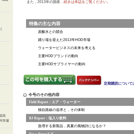
また，2013年の国産
…続きは本誌をご覧ください。
特集の主な内容
3］
炭酸水との競合
踊り場を迎えた2013年HOD市場
ウォータービジネスの未来を考える
主要HODブランドの動向
主要HODサプライヤーの動向
定期購読について
今号のその他内容
Field Report：エア・ウォーター
独自路線の追求と，その体制
総括
BJ Report：塩入り飲料
料市場
急増する新製品，真夏の風物詩になるか？