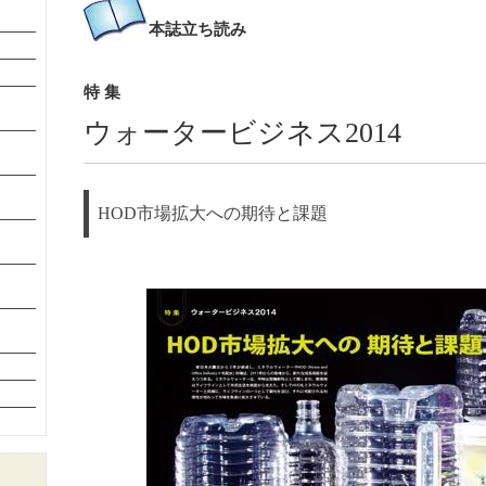
本誌
立ち読み
特 集
ウォータービジネス2014
HOD市場拡大への期待と課題