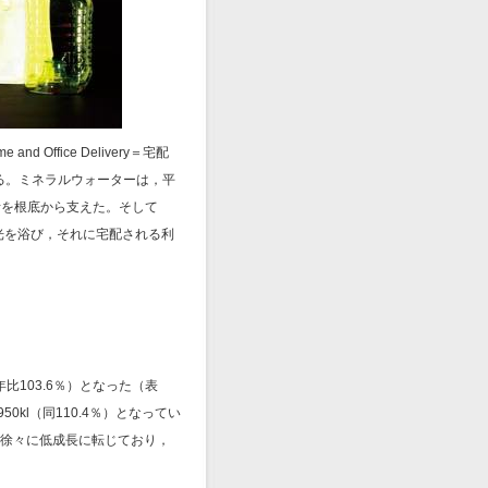
ffice Delivery＝宅配
る。ミネラルウォーターは，平
活を根底から支えた。そして
光を浴び，それに宅配される利
年比103.6％）となった（表
950kl（同110.4％）となってい
から徐々に低成長に転じており，