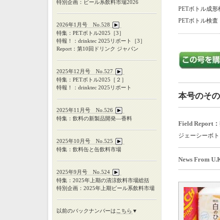
特別企画：ビール系飲料市場2026
PETボトル成
PETボトル検
2026年1月号 No.528
特集：PETボトル2025［3］
特報！：drinktec 2025リポート［3］
Report：第10回ドリンク ジャパン
2025年12月号 No.527
特集：
PET
ボトル
2025
［２］
特報！：
drinktec 2025
リポート
本号のその
2025年11月号 No.526
特集：飲料の新製品開発―香料
Field Re
ジェーシーボト
2025年10月号 No.525
特集：飲料缶と缶飲料市場
News From U.
2025年9月号 No.524
特集：
2025
年上期の清涼飲料市場総括
特別企画：
2025
年上期ビール系飲料市場
以前のバックナンバーは
こちら
▼