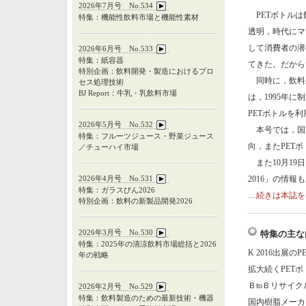
2026年7月号 No.534
PETボトルは
特集：機能性飲料市場と機能性素材
透明，時代にマ
して消費者の潜
2026年6月号 No.533
特集：紙容器
てきた。だから
特別企画：飲料開発・製造におけるプロ
同時に，飲料産
セス処理技術
BJ Report：牛乳・乳飲料市場
は，1995年
PETボトルを
2026年5月号 No.532
本号では，国産
特集：フルーツジュース・野菜ジュース
向，またPET
／チューハイ市場
また10月19
2026年4月号 No.531
2016」の情
特集：ガラスびん
2026
…続きは本誌を
特別企画：飲料の新製品開発
2026
2026年3月号 No.530
特集の主な
特集：
2025
年の清涼飲料市場総括と
2026
K 2016出展の
年の戦略
拡大続くPET
ＢtoＢリサイ
2026年2月号 No.529
特集：飲料製造のための最新技術・機器
国内樹脂メーカ