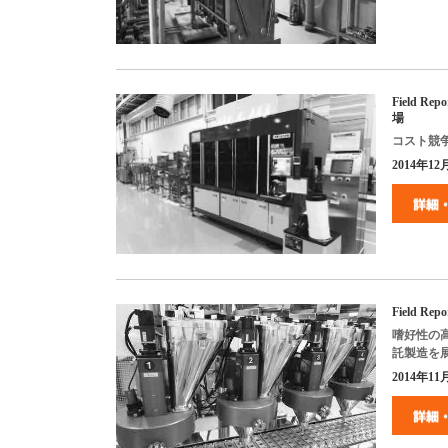
Field Repo
場
コスト競
2014
年
12
Field Repo
嗜好性の
託製造を
2014
年
11