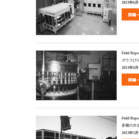
2013
年
6
月
Field Repo
ガラスび
2013
年
4
月
Field Repo
多種の水
2013
年
3
月