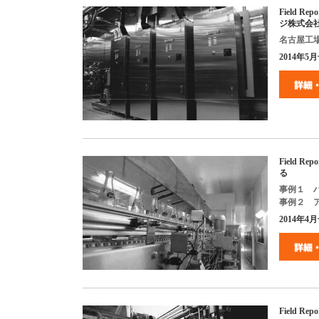
Field Repo
ジ株式会
名古屋工
2014
年
5
月
Field Repo
る
事例１ 
事例２ 
2014
年
4
月
Field Repo