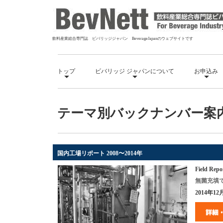
飲料産業総合専門誌 ビバリッジジャパン BeverageJapanのウェブサイトです
トップ
ビバリッジ ジャパンについて
お申込み
テーマ別バックナンバー案
国内工場リポート 2008〜2014
年
Field Repo
無菌充填
2014
年
12