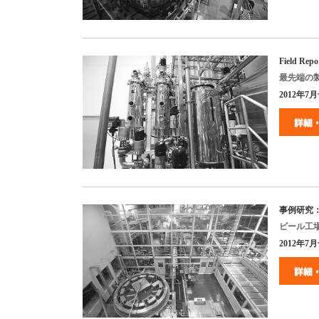
Field Repo
最先端の
2012
年
7
月
事例研究
ビール工
2012
年
7
月