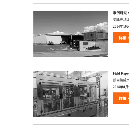
事例研究
受託充填
2014
年
10
Field Repo
独自路線
2014
年
8
月