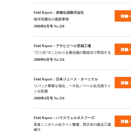
Field Report
：赤穂化成株式会社
海洋深層水の最新事情
2008
年
8
月号
No.320
Field Report
：アサヒビール茨城工場
“
三ツ矢
”
のこだわりを最先端の製造法で実現する
2008
年
6
月号
No.318
Field Report
：日本ジュース・ターミナル
リパック事業を強化，一斗缶／ペール缶充填ライ
ンを設備
2008
年
4
月号
No.316
Field Report
：ハウスウェルネスフーズ
高速ミニボトル缶ライン整備，西日本の拠点工場
確立