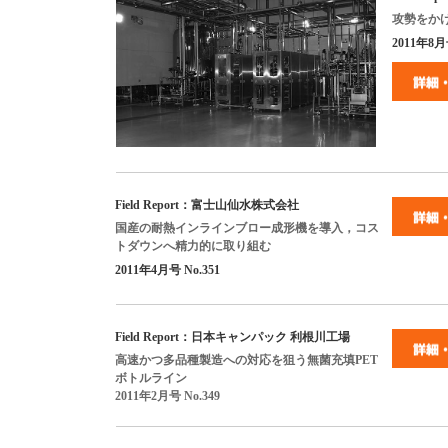
攻勢をか
2011
年
8
月
Field Report
：富士山仙水株式会社
国産の耐熱インラインブロー成形機を導入，コス
トダウンへ精力的に取り組む
2011
年
4
月号
No.351
Field Report
：日本キャンパック 利根川工場
高速かつ多品種製造への対応を狙う無菌充填
PET
ボトルライン
2011
年
2
月号
No.349