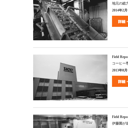
地元の総
2014
年
2
月
Field Repo
コーヒー
2013
年
8
月
Field Repo
伊藤園が