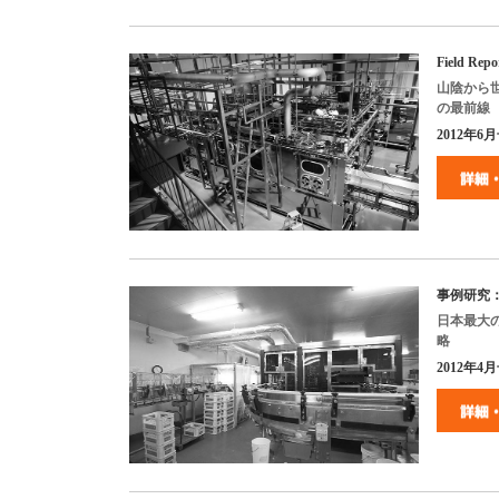
Field Repo
山陰から
の最前線
2012
年
6
月
事例研究
日本最大
略
2012
年
4
月