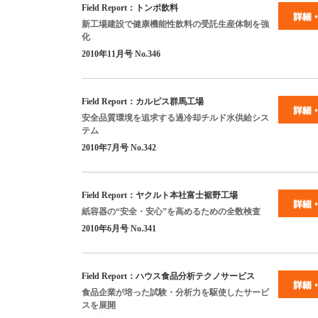
Field Report
：トンボ飲料
新工場建設で健康機能性飲料の受託生産体制を強
化
2010
年
11
月号
No.346
Field Report
：カルピス群馬工場
安全品質環境を追求する過冷却チルド水供給シス
テム
2010
年
7
月号
No.342
Field Report
：ヤクルト本社富士裾野工場
紙容器の
“
安全・安心
”
を高めるための全数検査
2010
年
6
月号
No.341
Field Report
：ハウス食品分析テクノサービス
食品企業が培った試験・分析力を駆使したサービ
スを展開