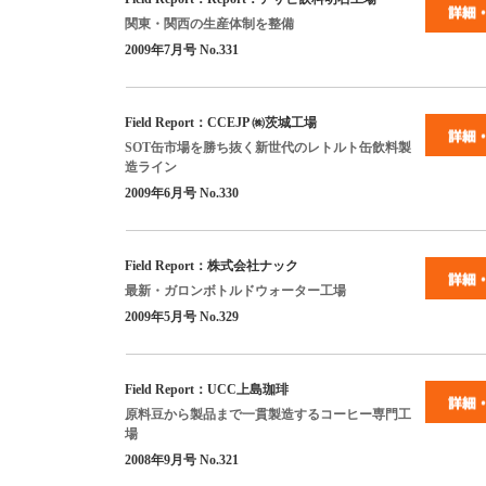
関東・関西の生産体制を整備
2009
年
7
月号
No.331
Field Report
：
CCEJP
㈱茨城工場
SOT
缶市場を勝ち抜く新世代のレトルト缶飲料製
造ライン
2009
年
6
月号
No.330
Field Report
：株式会社ナック
最新・ガロンボトルドウォーター工場
2009
年
5
月号
No.329
Field Report
：
UCC
上島珈琲
原料豆から製品まで一貫製造するコーヒー専門工
場
2008
年
9
月号
No.321