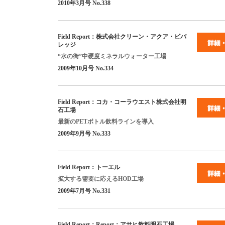
2010
年
3
月号
No.338
Field Report
：株式会社クリーン・アクア・ビバ
レッジ
“
水の街
”
中硬度ミネラルウォーター工場
2009
年
10
月号
No.334
Field Report
：コカ・コーラウエスト株式会社明
石工場
最新の
PET
ボトル飲料ラインを導入
2009
年
9
月号
No.333
Field Report
：トーエル
拡大する需要に応える
HOD
工場
2009
年
7
月号
No.331
Field Report
：
Report
：アサヒ飲料明石工場