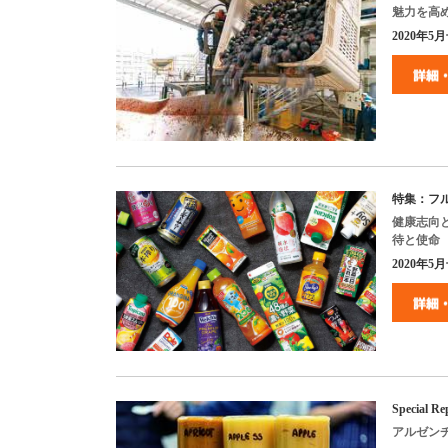
魅力を高
2020年5月号
特集：フ
健康志向
待と使命
2020
年
5
月
Special Re
アルゼン