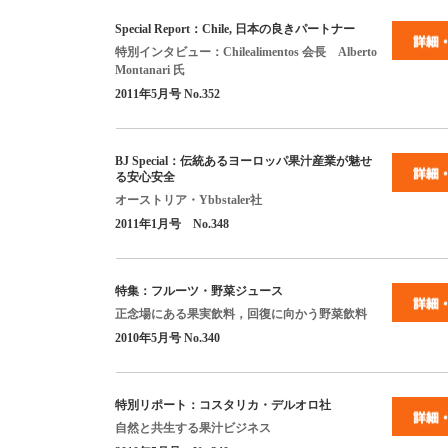
Special Report
：
Chile,
日本の良きパートナー
特別インタビュー：
Chilealimentos
会長
Alberto
Montanari
氏
2011
年
5
月号
No.352
BJ Special
：伝統あるヨーロッパ果汁産業が魅せ
る安心安全
オーストリア・
Ybbstaler
社
2011年
1
月号
No.348
特集：フルーツ・野菜ジュース
正念場にある果実飲料，回復に向かう野菜飲料
2010
年
5
月号
No.340
特別リポート：コスタリカ・デルオロ社
自然と共生する果汁ビジネス