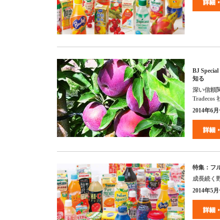
BJ Special
知る
深い信頼
Tradecos
2014
年
6
月
特集：フ
成長続く
2014
年
5
月