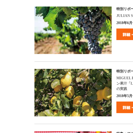
特別リポ
JULIAN S
2018年6月号
特別リポ
MIGUEL P
ン果汁「
L
の実践
2018
年
5
月