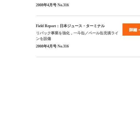
2008
年
4
月号
No.316
Field Report
：日本ジュース・ターミナル
リパック事業を強化，一斗缶／ペール缶充填ライ
ンを設備
2008
年
4
月号
No.316