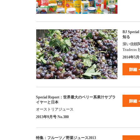
BJ Special
知る
深い信頼
Tradecos
2014
年
5
月
Special Report
：世界最大のベリー系果汁サプラ
イヤーと日本
オーストリアジュース
2013
年
9
月号
No.380
特集：フルーツ／野菜ジュース
2013