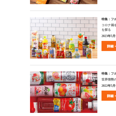
特集：フ
コロナ禍
を探る
2023
年5月
特集：フ
世界情勢
2022
年
5
月