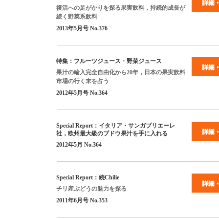
復活への足がかりを探る果実飲料，持続的成長が
続く野菜系飲料
2013
年
5
月号
No.376
特集：フルーツジュース・野菜ジュース
果汁の輸入完全自由化から
20
年，日本の果実飲料
市場の行く末を占う
2012
年
5
月号
No.364
Special Report
：イタリア・サンガブリエーレ
社，欧州最大級のブドウ果汁を手に入れる
2012
年
5
月
No.364
Special Report
：続
Chilie
チリ産ぶどうの魅力を探る
2011
年
6
月号
No.353