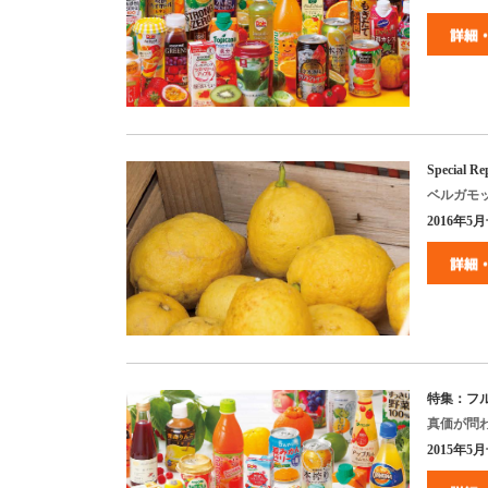
Special Re
ベルガモ
2016
年
5
月
特集：フ
真価が問
2015
年
5
月