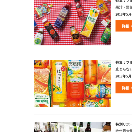
特集：フ
果汁・野
2018
年
5
月
特集：フ
止まらな
2017
年
5
月
特別リポ
欧州最大