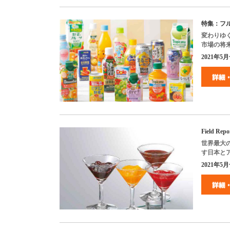
特集：フ
変わりゆ
市場の将
2021
年
5
月
Field Re
世界最大
す日本と
2021年5月号