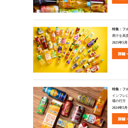
特集：フ
果汁を高
2025
年5月
特集：フ
インフレ
場の行方
2024
年5月