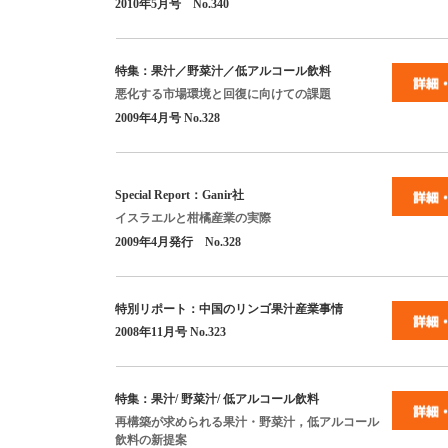
2010
年
5
月号
No.340
特集：果汁／野菜汁／低アルコール飲料
悪化する市場環境と回復に向けての課題
2009
年
4
月号
No.328
Special Report
：
Ganir
社
イスラエルと柑橘産業の実際
2009年
4
月発行
No.328
特別リポート：中国のリンゴ果汁産業事情
2008
年
11
月号
No.323
特集：果汁
/
野菜汁
/
低アルコール飲料
再構築が求められる果汁・野菜汁，低アルコール
飲料の新提案