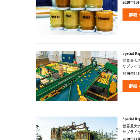
2020
年
1
月
Special Re
世界最大
サプライ
2019
年
12
Special Re
世界最大
サプライ
2019
年
11