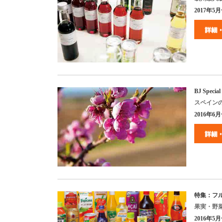
2017
年
5
月
BJ Special
スペイン
2016
年
6
月
特集：フ
果実・野
2016
年
5
月